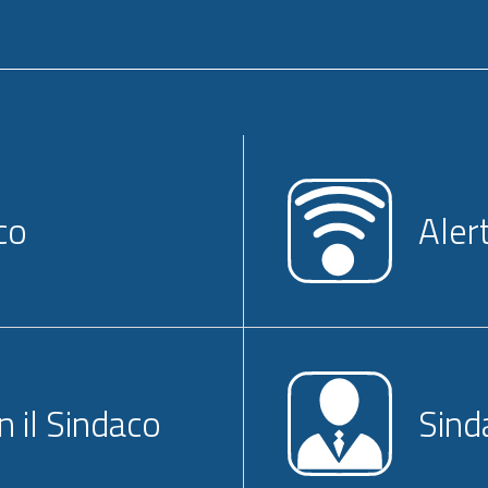
co
Aler
n il Sindaco
Sind