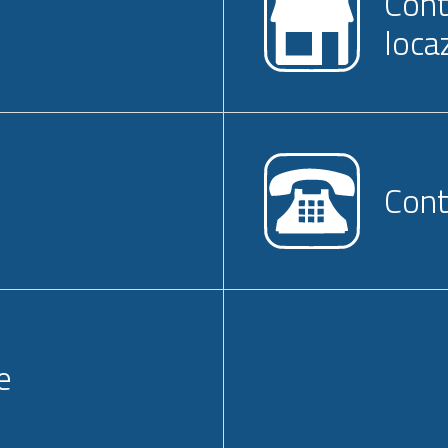
Cont
loca
Cont
e