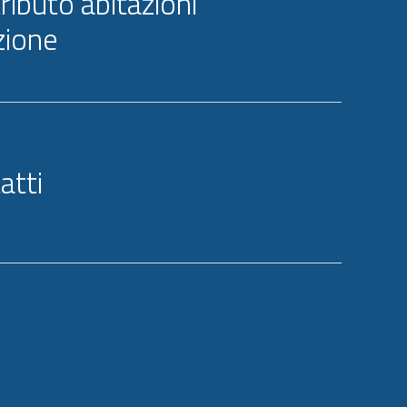
ributo abitazioni
zione
atti