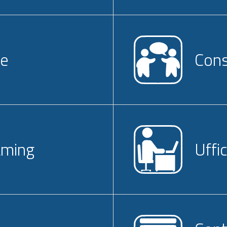
le
Cons
eaming
Uffi