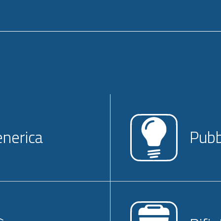
enerica
Pubb