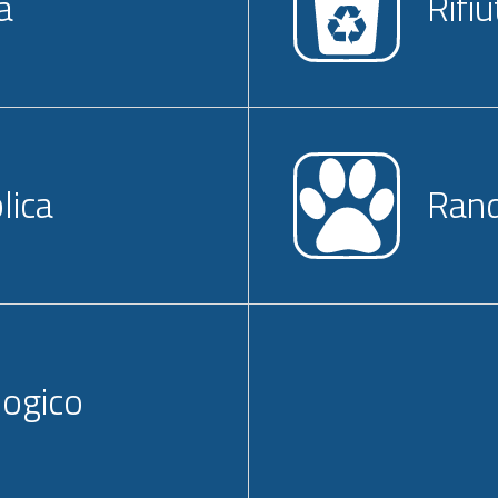
à
Rifi
lica
Rand
logico