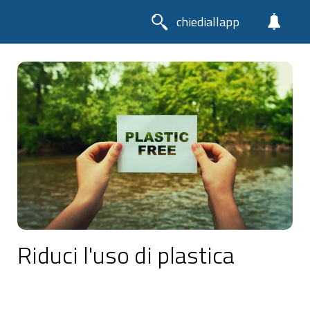
chiediallapp
Riduci l'uso di plastica
La plastica è uno dei maggiori inquinanti ambientali.