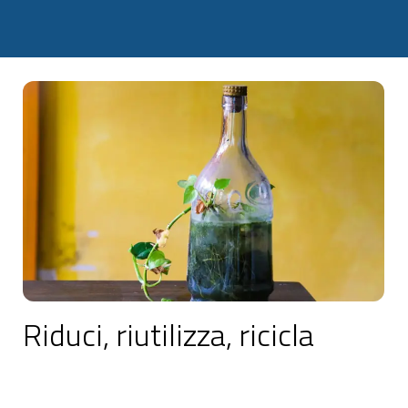
Riduci, riutilizza, ricicla
La regola delle "3R" è fondamentale per uno stile di
vita sostenibile.