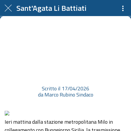
Sant'Agata Li Battiati
Ieri mattina dalla stazione
metropolitana Milo in
collegamento con Buongiorno
Sicilia, la trasmissione del
mattino in on...
Scritto il 17/04/2026
da Marco Rubino Sindaco
Ieri mattina dalla stazione metropolitana Milo in
collegamento con Buongiorno Sicilia, la trasmissione