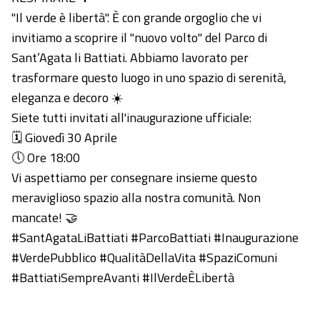
"Il verde è libertà". È con grande orgoglio che vi
invitiamo a scoprire il "nuovo volto" del Parco di
Sant’Agata li Battiati. Abbiamo lavorato per
trasformare questo luogo in uno spazio di serenità,
eleganza e decoro ☀️
Siete tutti invitati all'inaugurazione ufficiale:
🗓 Giovedì 30 Aprile
🕔 Ore 18:00
Vi aspettiamo per consegnare insieme questo
meraviglioso spazio alla nostra comunità. Non
mancate! 🤝
#SantAgataLiBattiati #ParcoBattiati #Inaugurazione
#VerdePubblico #QualitàDellaVita #SpaziComuni
#BattiatiSempreAvanti #IlVerdeÈLibertà