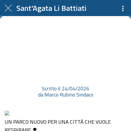
Sant'Agata Li Battiati
UN PARCO NUOVO PER UNA
CITTÀ CHE VUOLE RESPIRARE
🌳 "Il verde è libertà". È con
grande orgoglio che vi invitiamo
a scop...
Scritto il 24/04/2026
da Marco Rubino Sindaco
UN PARCO NUOVO PER UNA CITTÀ CHE VUOLE
RESPIRARE 🌳