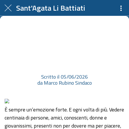
Sant'Agata Li Battiati
È sempre un’emozione forte. E
ogni volta di più. Vedere centinaia
di persone, amici, conoscenti,
donne e giovanissimi, p...
Scritto il 05/06/2026
da Marco Rubino Sindaco
È sempre un’emozione forte. E ogni volta di più. Vedere
centinaia di persone, amici, conoscenti, donne e
giovanissimi, presenti non per dovere ma per piacere,