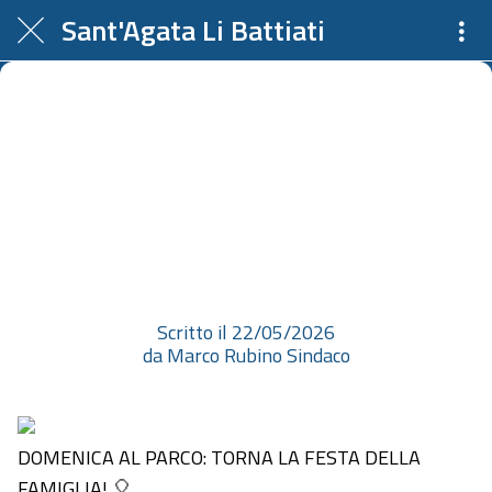
Sant'Agata Li Battiati
DOMENICA AL PARCO: TORNA
LA FESTA DELLA FAMIGLIA! 🎈
Condivisione, sport, musica e
solidarietà. Sono queste le
coordina...
Scritto il 22/05/2026
da Marco Rubino Sindaco
DOMENICA AL PARCO: TORNA LA FESTA DELLA
FAMIGLIA! 🎈