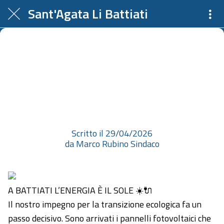
Sant'Agata Li Battiati
A BATTIATI L’ENERGIA È IL SOLE
☀️🔌 Il nostro impegno per la
transizione ecologica fa un passo
decisivo. Sono arrivati i...
Scritto il 29/04/2026
da Marco Rubino Sindaco
A BATTIATI L’ENERGIA È IL SOLE ☀️🔌
Il nostro impegno per la transizione ecologica fa un
passo decisivo. Sono arrivati i pannelli fotovoltaici che