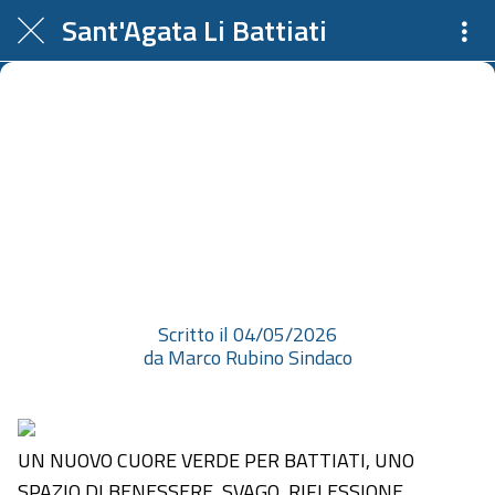
Sant'Agata Li Battiati
UN NUOVO CUORE VERDE PER
BATTIATI, UNO SPAZIO DI
BENESSERE, SVAGO,
RIFLESSIONE Il nostro Parco
animato da energia, sorri...
Scritto il 04/05/2026
da Marco Rubino Sindaco
UN NUOVO CUORE VERDE PER BATTIATI, UNO
SPAZIO DI BENESSERE, SVAGO, RIFLESSIONE