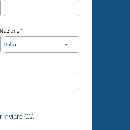
Nazione *
Italia
 inviare C.V.