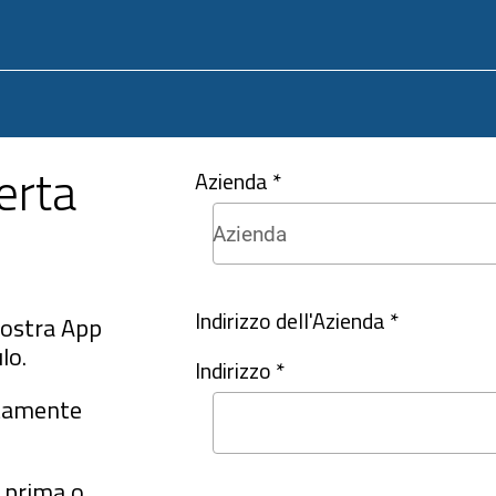
erta
Azienda *
Indirizzo dell'Azienda *
nostra App
lo.
Indirizzo *
itamente
i prima o