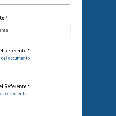
te *
l Referente *
E del documento
l Referente *
 del documento