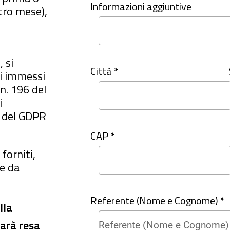
Informazioni aggiuntive
ltro mese),
 si
Città *
ti immessi
 n. 196 del
i
e del GDPR
CAP *
forniti,
e da
Referente (Nome e Cognome) *
lla
sarà resa