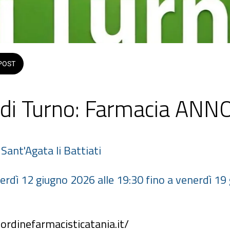
POST
 di Turno: Farmacia ANN
i Sant'Agata li Battiati
ordinefarmacisticatania.it/