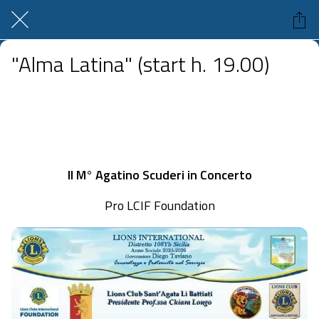
"Alma Latina" (start h. 19.00)
Teatro Polo Culturale "G. Verga" Via dello Stadio 19, Sant'Agata li Battiati
 domenica 21 giugno 2026  dalle 11:00 alle 23:59 
II M° Agatino Scuderi in Concerto
Pro LCIF Foundation