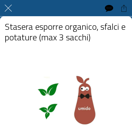
Stasera esporre organico, sfalci e
potature (max 3 sacchi)
 venerdì 03 luglio 2026  dalle 20:00 alle 23:59 