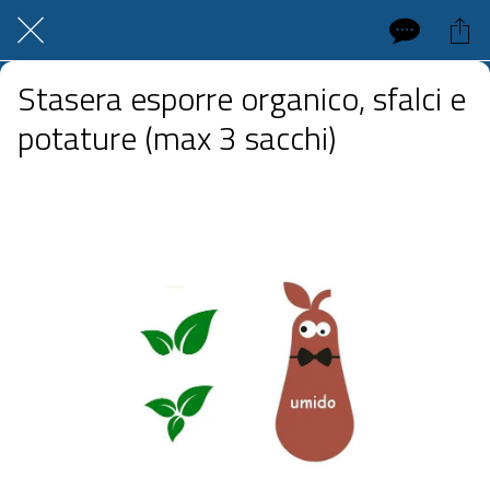
Stasera esporre organico, sfalci e
potature (max 3 sacchi)
 venerdì 12 giugno 2026  dalle 20:00 alle 23:59 