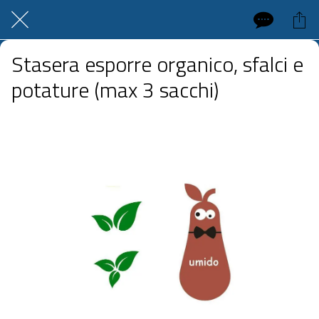
Stasera esporre organico, sfalci e
potature (max 3 sacchi)
 domenica 24 maggio 2026  dalle 20:00 alle 23:59 